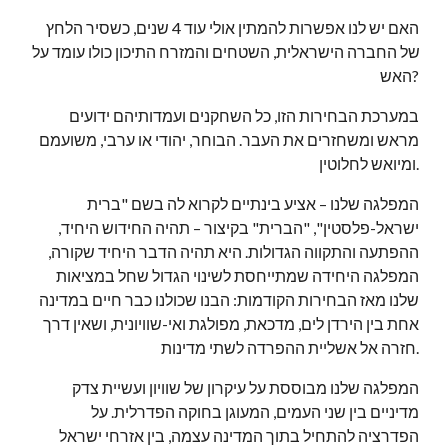
האם יש לנו אפשרות להמתין אולי עוד 4 שנים, כשסיר הלחץ 
של החברה הישראלית, השטחים והמזרח התיכון כולו עומד על 
האש?
במערכת הבחירות הזו, כל השחקנים ועמדותיהם ידועים 
מראש ומשחזרים את העבר. הבוחר, יהודי או ערבי, משועמם 
ומיואש לחלוטין.
המפלגה שלנו – אציע בינתיים לקרוא לה בשם "ברית 
ישראל-פלסטין", "הברית" בקיצור – תהיה החידוש היחיד, 
ההפתעה והתקווה הגדולות. היא תהיה הדבר היחיד שקורה, 
המפלגה היחידה שמתייחסת לשינוי הגדול שחל במציאות 
שלנו מאז הבחירות הקודמות: הבנו שכולנו כבר חיים במדינה 
אחת בין הירדן לים, מדכאת, מפולגת ואי-שוויונית, ושאין דרך 
חזרה אל אשליית ההפרדה לשתי מדינות.
המפלגה שלנו מבוססת על עיקרון של שוויון ועשיית צדק 
מדיניים בין שני העמים, המעוגן בחוקה הפדרלית. על 
הפדרציה להתחיל בתוך המדינה עצמה, בין אזרחי ישראל 