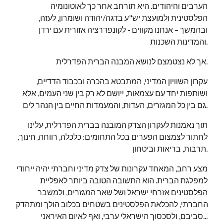
הערבים והיהודים. היא תורחב אחר כך לאוטונומיה 
הפלסטינית ולמועצת יש"ע בדגה/יהודה ושומרון, לעזה, 
ובהמשך – אנחנו מקווים - לקונפדרציה אזורית עם ירדן 
והמדינות השכנות.
אך לא נצטמצם לנושא המבנה הברית הפדרלית.
עקרון השוויון המדיני, המתבטא בהכרה ובכבוד הדדיים, 
ושותפות יחד עם עצמאות, ייושם לא רק בין שני העמים, אלא 
גם בין כל המגזרים, העדות, והמעמדות החיים בין הנהר לים.
תוך נאמנות לעקרון הצדק המובנה בברית הפדרלית, עלינו 
לחתור לצמצום הפערים בכל התחומים: כלכלה, רווחה, חינוך, 
תרבות, בריאות וביטחון.
מצע רחב, המאחד עקרונות של צדק מדיני וחברתי יהיה ייחודי 
למפלגת הברית. הוא התשובה הטובה ביותר לאפליית 
הפלסטינים אזרחי ישראל ושל שאר המגזרים, ולמשבר 
החברתי, להכלאת הפלסטינים בשטחים בכלוב הולך ומתהדק 
סביבם, ולסכסוך הישראלי ערבי, ואף לאיום האיראני...